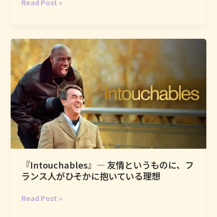
パ
Read Post »
リ
の
薬
局
は、
な
ぜ
あ
ん
な
に
魅
力
『Intouchables』― 友情というものに、フ
的
ランス人がひそかに抱いている理想
な
の
『Intouchables』
Read Post »
か
―
―