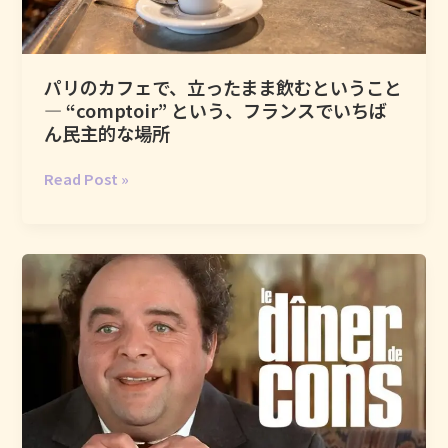
と、
小
さ
パリのカフェで、立ったまま飲むということ
な
― “comptoir” という、フランスでいちば
喜
ん民主的な場所
び
の
パ
Read Post »
詩
リ
学
の
カ
フ
ェ
で、
立
っ
た
ま
ま