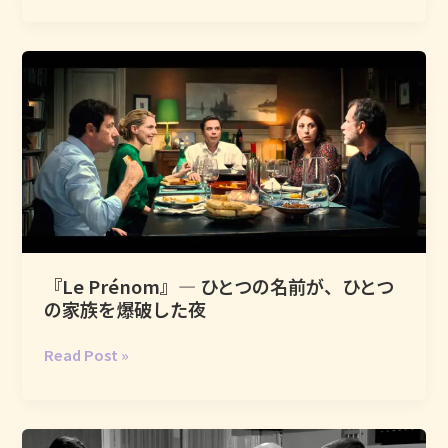
か
な
―
る
ひ
と、
と
フ
つ
ラ
の
ン
バ
ス
ッ
人
グ
は
で
突
何
然
年
『Le Prénom』― ひとつの名前が、ひとつ
ロ
も
の家族を爆破した夜
ゼ
暮
ば
ら
『Le
Read Post »
か
す
Prénom』
り
と
―
飲
い
ひ
み
う、