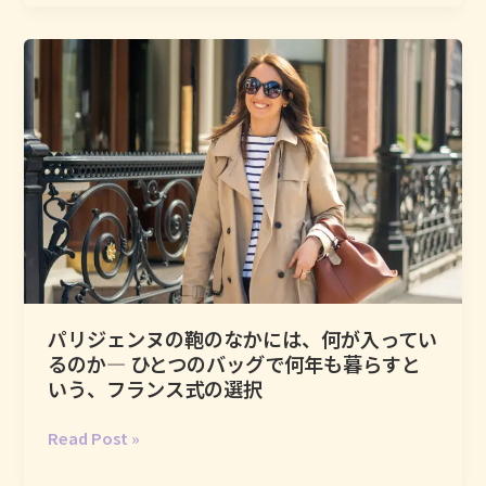
友
フ
情
ァ
と
ー
い
マ
う
シ
も
ー
の
と
に、
い
フ
う、
ラ
フ
ン
ラ
ス
ン
人
ス
パリジェンヌの鞄のなかには、何が入ってい
が
女
るのか― ひとつのバッグで何年も暮らすと
ひ
性
いう、フランス式の選択
そ
の
か
秘
パ
Read Post »
に
密
リ
抱
の