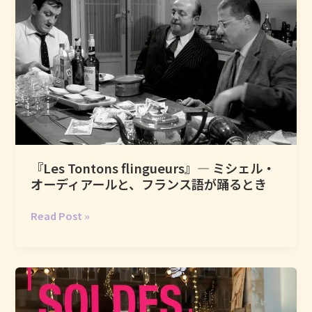
と
は
フ
つ
じ
ラ
の
め
ン
名
る
ス
前
―
式
が、
あ
の
ひ
の
選
と
ピ
択
つ
ン
の
ク
『Les Tontons flingueurs』― ミシェル・
家
色
オーディアールと、フランス語が踊るとき
族
の
を
液
『Les
Read Post »
爆
体
Tontons
破
に、
flingueurs』
し
い
―
た
っ
ミ
夜
た
シ
い