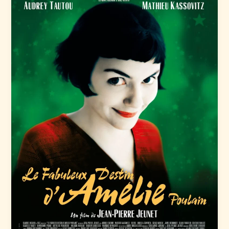
バ
き
ー
ゲ
ン
は、
国
家
が
日
付
を
決
め
る
―
年
に
二
度