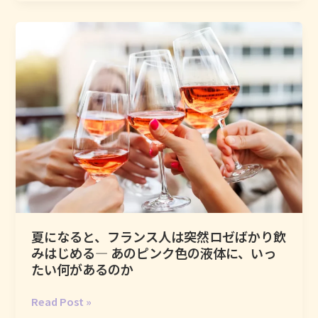
ジ
い
聖
ェ
て
域
ン
い
ヌ
る
の
理
鞄
想
の
な
か
に
は、
何
が
入
夏になると、フランス人は突然ロゼばかり飲
っ
みはじめる― あのピンク色の液体に、いっ
て
たい何があるのか
い
る
夏
Read Post »
の
に