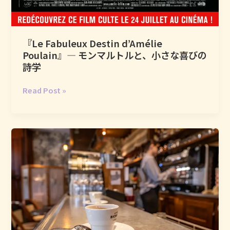
だ
け
許
『Le Fabuleux Destin d’Amélie
さ
Poulain』― モンマルトルと、小さな喜びの
れ
詩学
る、
買
『Le
Read Post »
い
Fabuleux
物
Destin
と
d’Amélie
い
Poulain』
う
―
名
モ
の
ン
祭
マ
り
ル
ト
ル