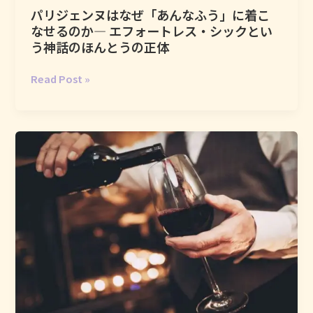
ち
パリジェンヌはなぜ「あんなふう」に着こ
ち
ば
なせるのか― エフォートレス・シックとい
を
ん
う神話のほんとうの正体
笑
民
う
主
パ
Read Post »
と
的
リ
き、
な
ジ
そ
場
ェ
こ
所
ン
に
ヌ
見
は
え
な
る
ぜ
文
「あ
化
ん
の
な
か
ふ
た
う」
ち
に