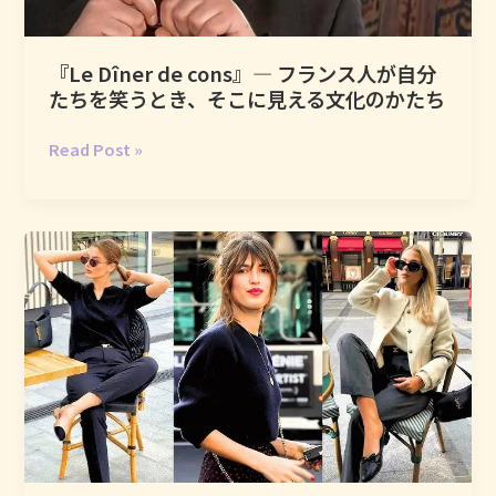
飲
む
『Le Dîner de cons』― フランス人が自分
と
たちを笑うとき、そこに見える文化のかたち
い
う
『Le
Read Post »
こ
Dîner
と
de
―
cons』
“comptoir”
―
と
フ
い
ラ
う、
ン
フ
ス
ラ
人
ン
が
ス
自
で
分
い
た