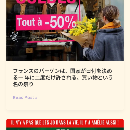
ェ
何
ル・
が
オ
あ
ー
る
デ
の
ィ
か
ア
ー
ル
と、
フランスのバーゲンは、国家が日付を決め
フ
る― 年に二度だけ許される、買い物という
ラ
名の祭り
ン
ス
フ
Read Post »
語
ラ
が
ン
踊
ス
る
の
と