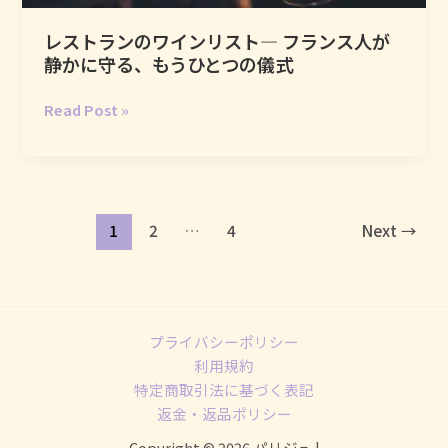
着
レストランのワインリスト― フランス人が
こ
静かに守る、もうひとつの儀式
な
せ
レ
Read Post »
る
ス
の
ト
か
ラ
―
ン
エ
の
1
2
…
4
Next
→
フ
ワ
ォ
イ
ー
ン
ト
リ
レ
プライバシーポリシー
ス
ス・
利用規約
ト
シ
特定商取引法に基づく表記
―
ッ
返金・返品ポリシー
フ
ク
ラ
Copyright © 2026 パリジュ |