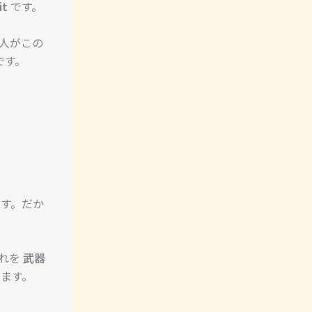
it
です。
ス人がこの
です。
ます。だか
それを
武器
います。