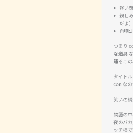
軽い苛
親しみを
だよ
自嘲:J
つまり 
な道具
な
踊るこの
タイトルが
con 
笑いの構
物語の中
夜のバカ
ッチ棒で