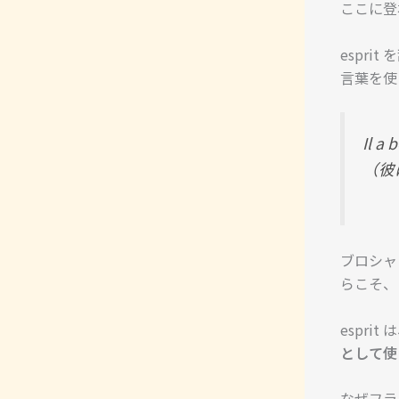
ここに登
espr
言葉を使
Il a 
（彼
ブロシャ
らこそ、
espr
として使
なぜフラ