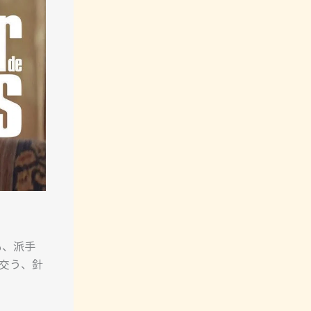
も、派手
交う、針