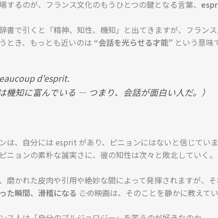
場するのが、フランス文化のもうひとつの鍵となる言葉、
espr
it を辞書で引くと「精神、知性、機知」と出てきますが、フラン
うとき、もっとも近いのは
“会話を光らせる才能”
という意味
beaucoup d’esprit.
は機知に富んでいる ― つまり、会話が面白い人だ。）
ンは、自分には esprit があり、ピニョンにはないと信じてい
ピニョンの素朴な誠実さに、彼の知性は次々と敗北していく。
it は、磨かれた皮肉や引用や絶妙な間によって発揮されますが、
った瞬間、滑稽になる
――この映画は、そのことを静かに教えて
ンス人は「自分のブルジョワジー」を笑うのが好きなのか