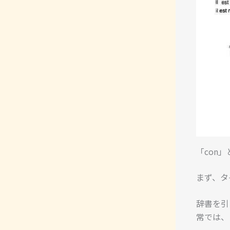
「con
まず、タ
辞書を引
常では、