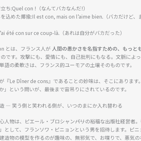
立ち:Quel con !（なんてバカなんだ!）
込めた揶揄:Il est con, mais on l’aime bien.（バカだけ
）
’ai été con sur ce coup-là.（あれは自分がバカだった）
con とは、フランス人が
人間の愚かさを名指すための、もっと
のです。攻撃にも、愛情にも、自己批判にもなる。文脈によっ
単語の柔軟さは、フランス的ユーモアの土壌そのものです。
『Le Dîner de cons』であることの妙味は、そこにありま
なのか」という問いが、最後まで宙吊りにされているのです。
造 ― 笑う側と笑われる側が、いつのまにか入れ替わる
心人物は、ピエール・ブロシャン――パリの裕福な出版社経営者
」として、フランソワ・ピニョンという男を招待します。ピニ
建造物の模型を作るのが趣味の、無邪気で、お喋りで、悪気の