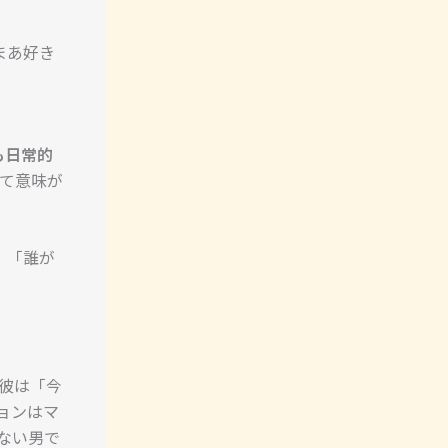
ど、まあ好き
も日常的
て意味が
す。「誰が
。彼は「今
ョンはマ
ない男で