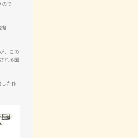
うので
晩餐
が、この
される国
出した作