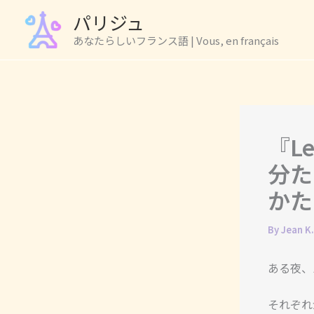
Skip
パリジュ
to
あなたらしいフランス語 | Vous, en français
content
『Le
分た
かた
By
Jean K
ある夜、
それぞれ