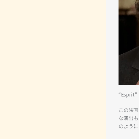
“Espr
この映画
な演出も
のように