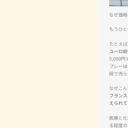
なぜ価格
もうひと
たとえば
ユーロ前
5,00
プレー―
段で売ら
なぜこん
フランス
えられて
医療と化
る程度