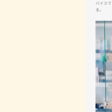
バイスで
る。