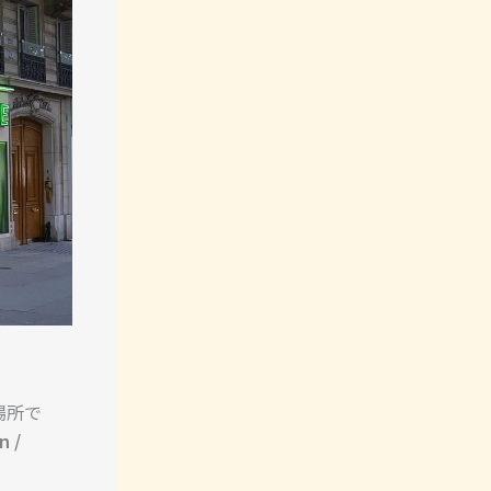
場所で
n /