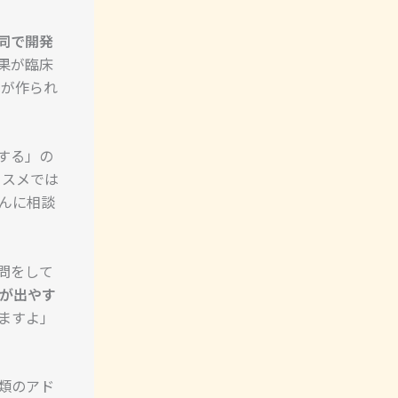
同で開発
果が臨床
が作られ
する」の
コスメでは
んに相談
問をして
みが出やす
ますよ」
類のアド