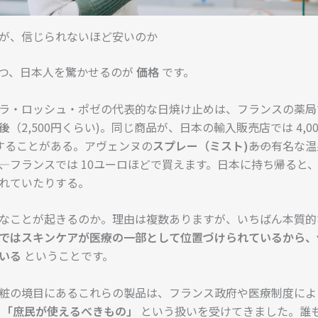
が、信じられないほど安いのか
つ、日本人を驚かせるのが
価格
です。
ラ・ロッシュ・ポゼの代表的な日焼け止めは、フランスの薬
後
（2,500円くらい)。同じ商品が、日本の輸入販売店では 4,0
0円することがある。アヴェンヌの
スプレー（ミスト)
――あの有名な
―は、フランスでは 10ユーロほどで買えます。日本に持ち帰ると
れていたりする。
なことが起きるのか。理由は複数ありますが、いちばん本質的
ではスキンケアが医療の一部として位置づけられているから、
いる
ということです。
粧の境目にあるこれらの製品は、フランス政府や医療制度によ
の
「庶民が使えるべきもの」
という扱いを受けてきました。誰