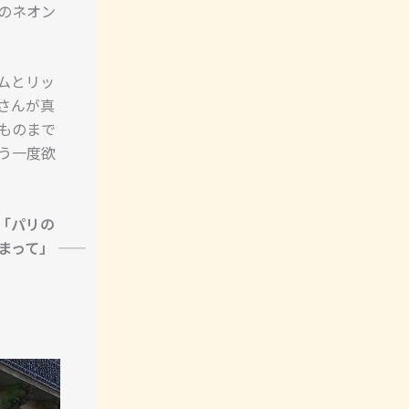
のネオン
ムとリッ
さんが真
ものまで
う一度欲
「パリの
まって」
――