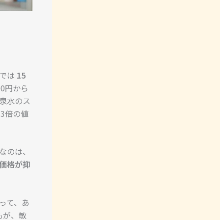
局では
15
00円から
温泉水のス
、3倍の値
なのは、
価格が抑
って、あ
もが、敏