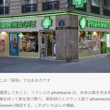
こは「薬局」ではあるのです
確認しておくと、フランスの
pharmacie
は、本来は薬を売る
箋を持って薬を受け取り、薬剤師さん――フランス語で
pharmacie
ienne
――に相談する。これがいちばんの機能。