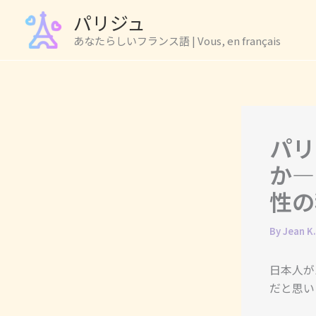
Skip
パリジュ
to
あなたらしいフランス語 | Vous, en français
content
パリ
か―
性の
By
Jean K
日本人が
だと思い