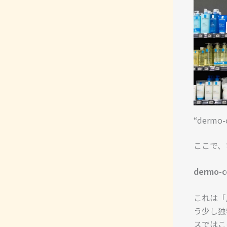
“derm
ここで、
dermo-c
これは「
う少し独
スではこ