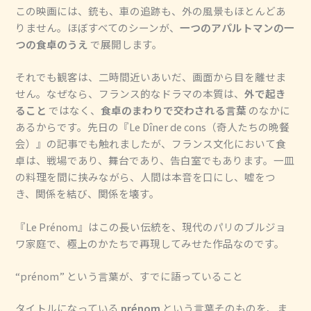
この映画には、銃も、車の追跡も、外の風景もほとんどあ
りません。ほぼすべてのシーンが、
一つのアパルトマンの一
つの食卓のうえ
で展開します。
それでも観客は、二時間近いあいだ、画面から目を離せま
せん。なぜなら、フランス的なドラマの本質は、
外で起き
ること
ではなく、
食卓のまわりで交わされる言葉
のなかに
あるからです。先日の『Le Dîner de cons（奇人たちの晩餐
会）』の記事でも触れましたが、フランス文化において食
卓は、戦場であり、舞台であり、告白室でもあります。一皿
の料理を間に挟みながら、人間は本音を口にし、嘘をつ
き、関係を結び、関係を壊す。
『Le Prénom』はこの長い伝統を、現代のパリのブルジョ
ワ家庭で、極上のかたちで再現してみせた作品なのです。
“prénom” という言葉が、すでに語っていること
タイトルになっている
prénom
という言葉そのものを、ま