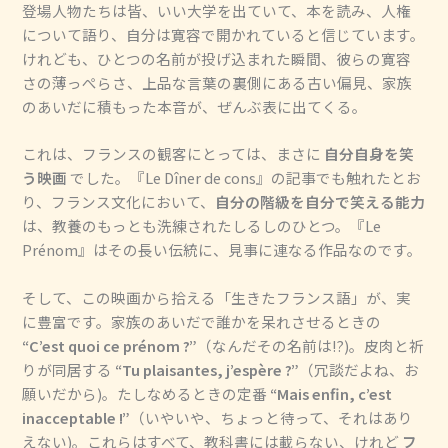
登場人物たちは皆、いい大学を出ていて、本を読み、人権
について語り、自分は寛容で開かれていると信じています。
けれども、ひとつの名前が投げ込まれた瞬間、彼らの寛容
さの薄っぺらさ、上品な言葉の裏側にある古い偏見、家族
のあいだに積もった本音が、ぜんぶ表に出てくる。
これは、フランスの観客にとっては、まさに
自分自身を笑
う映画
でした。『Le Dîner de cons』の記事でも触れたとお
り、フランス文化において、
自分の階級を自分で笑える能力
は、教養のもっとも洗練されたしるしのひとつ。『Le
Prénom』はその長い伝統に、見事に連なる作品なのです。
そして、この映画から拾える「生きたフランス語」が、実
に豊富です。家族のあいだで誰かを呆れさせるときの
“C’est quoi ce prénom ?”
（なんだその名前は!?)。皮肉と祈
りが同居する
“Tu plaisantes, j’espère ?”
（冗談だよね、お
願いだから)。たしなめるときの定番
“Mais enfin, c’est
inacceptable !”
（いやいや、ちょっと待って、それはあり
えない)。これらはすべて、教科書には載らない、けれど
フ