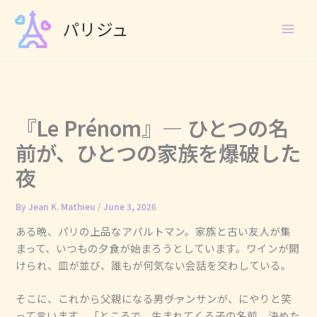
Skip
パリジュ
to
content
『Le Prénom』― ひとつの名
前が、ひとつの家族を爆破した
夜
By
Jean K. Mathieu
/
June 3, 2026
ある晩、パリの上品なアパルトマン。家族と古い友人が集
まって、いつもの夕食が始まろうとしています。ワインが開
けられ、皿が並び、誰もが何気ない会話を交わしている。
そこに、これから父親になる男――ヴァンサンが、にやりと笑
って言います。「ところで、生まれてくる子の名前、決めた