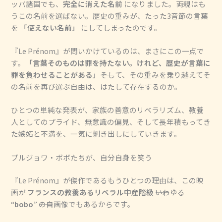
ッパ諸国でも、
完全に消えた名前
になりました。両親はも
うこの名前を選ばない。歴史の重みが、たった3音節の言葉
を
「使えない名前」
にしてしまったのです。
『Le Prénom』が問いかけているのは、まさにこの一点で
す。
「言葉そのものは罪を持たない。けれど、歴史が言葉に
罪を負わせることがある」
――そして、その重みを乗り越えてそ
の名前を再び選ぶ自由は、はたして存在するのか。
ひとつの単純な発表が、家族の善意のリベラリズム、教養
人としてのプライド、無意識の偏見、そして長年積もってき
た嫉妬と不満を、一気に剝き出しにしていきます。
ブルジョワ・ボボたちが、自分自身を笑う
『Le Prénom』が傑作であるもうひとつの理由は、この映
画が
フランスの教養あるリベラル中産階級
――いわゆる
“
bobo
” ――の自画像でもあるからです。