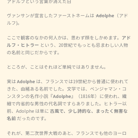
アドルフという言葉が消えた日
ヴァンサンが宣言したファーストネームは ――
Adolphe
（アド
ルフ)。
ここで観客のなかの何人かは、思わず顔をしかめます。
アド
ルフ・ヒトラー
という、20世紀でもっとも忌まわしい人物
の名前と同じだからです。
ところが、ことはそれほど単純ではありません。
実は
Adolphe
は、フランスでは19世紀から普通に使われて
きた、由緒ある名前でした。文学では、ベンジャマン・コ
ンスタンの名作小説『
Adolphe
』（1816年）に使われ、繊
細で内省的な男性の代名詞ですらありました。ヒトラー以
前、Adolphe は単に
古風で、少し詩的な、まったく無害な
名前
だったのです。
それが、第二次世界大戦のあと、フランスでも他のヨーロ