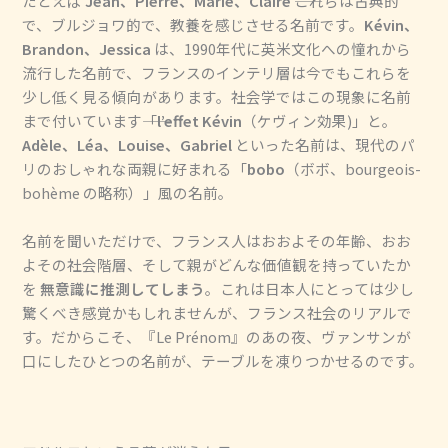
たとえば
Jean、Pierre、Marie、Claire
――これらは古典的
で、ブルジョワ的で、教養を感じさせる名前です。
Kévin、
Brandon、Jessica
は、1990年代に英米文化への憧れから
流行した名前で、フランスのインテリ層は今でもこれらを
少し低く見る傾向があります。社会学ではこの現象に名前
まで付いています――「
l’effet Kévin
（ケヴィン効果)」と。
Adèle、Léa、Louise、Gabriel
といった名前は、現代のパ
リのおしゃれな両親に好まれる「
bobo
（ボボ、bourgeois-
bohème の略称）」風の名前。
名前を聞いただけで、フランス人はおおよその年齢、おお
よその社会階層、そして親がどんな価値観を持っていたか
を
無意識に推測してしまう
。これは日本人にとっては少し
驚くべき感覚かもしれませんが、フランス社会のリアルで
す。だからこそ、『Le Prénom』のあの夜、ヴァンサンが
口にしたひとつの名前が、テーブルを凍りつかせるのです。