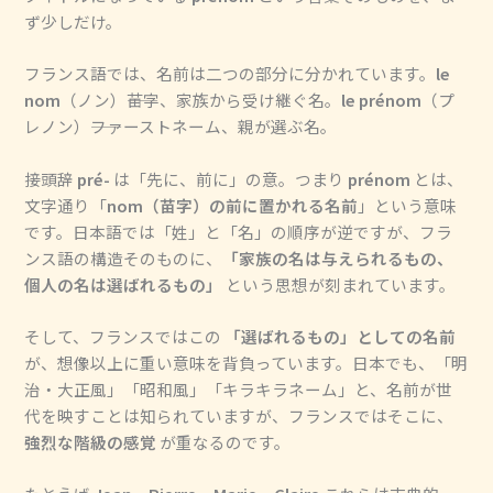
ず少しだけ。
フランス語では、名前は二つの部分に分かれています。
le
nom
（ノン）――苗字、家族から受け継ぐ名。
le prénom
（プ
レノン）――ファーストネーム、親が選ぶ名。
接頭辞
pré-
は「先に、前に」の意。つまり
prénom
とは、
文字通り「
nom（苗字）の前に置かれる名前
」という意味
です。日本語では「姓」と「名」の順序が逆ですが、フラ
ンス語の構造そのものに、
「家族の名は与えられるもの、
個人の名は選ばれるもの」
という思想が刻まれています。
そして、フランスではこの
「選ばれるもの」としての名前
が、想像以上に重い意味を背負っています。日本でも、「明
治・大正風」「昭和風」「キラキラネーム」と、名前が世
代を映すことは知られていますが、フランスではそこに、
強烈な階級の感覚
が重なるのです。