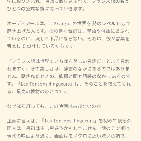
学に取り込まれ、映画に取り込まれて、
フランス語のもう
ひとつの公式な顔
になっていきます。
オーディアールは、この argot の世界を
詩のレベル
にまで
磨き上げた人です。彼の書く台詞は、卑語や俗語にあふれ
ているのに、決して下品にならない。それは、彼が言葉を
音として
設計しているからです。
「フランス語は世界でいちばん美しい言語だ」とよく言わ
れますが、その美しさは、辞書のなかにあるのではありま
せん。
話されたときの、抑揚と間と語感のなか
にあるので
す。『Les Tontons flingueurs』は、そのことを教えてくれ
る、最高の教材のひとつです。
なぜ60年経っても、この映画は古びないのか
正直に言えば、『Les Tontons flingueurs』を初めて観る外
国人は、最初は少し戸惑うかもしれません。話のテンポは
現代の映画より遅く、画面はモノクロに近い渋い色調で、