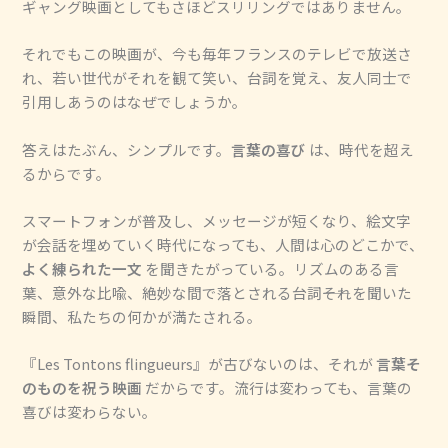
ギャング映画としてもさほどスリリングではありません。
それでもこの映画が、今も毎年フランスのテレビで放送さ
れ、若い世代がそれを観て笑い、台詞を覚え、友人同士で
引用しあうのはなぜでしょうか。
答えはたぶん、シンプルです。
言葉の喜び
は、時代を超え
るからです。
スマートフォンが普及し、メッセージが短くなり、絵文字
が会話を埋めていく時代になっても、人間は心のどこかで、
よく練られた一文
を聞きたがっている。リズムのある言
葉、意外な比喩、絶妙な間で落とされる台詞――それを聞いた
瞬間、私たちの何かが満たされる。
『Les Tontons flingueurs』が古びないのは、それが
言葉そ
のものを祝う映画
だからです。流行は変わっても、言葉の
喜びは変わらない。