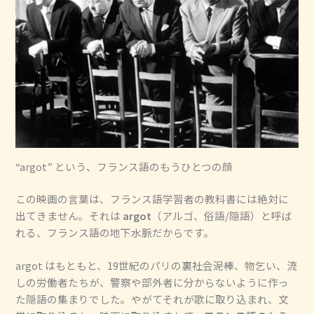
“argot” という、フランス語のもうひとつの顔
この映画の言葉は、フランス語学習者の教科書には絶対に
出てきません。それは
argot
（アルゴ、俗語/隠語）と呼ば
れる、フランス語の地下水脈だからです。
argot はもともと、19世紀のパリの裏社会――泥棒、物乞い、流
しの労働者たちが、警察や部外者に分からないように作っ
た隠語の集まりでした。やがてそれが歌に取り込まれ、文