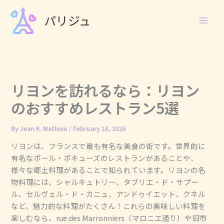
Skip
パリジュ
to
content
リヨンを訪れるなら：リヨン
のおすすめレストラン5選
By
Jean K. Mathieu
/
February 18, 2026
リヨンは、フランスで最も有名な美食の街です。世界的に
有名なポール・ボキューズのレストランがあることや、
様々な郷土料理があることで知られています。リヨンの名
物料理には、シャルキュトリー、タブリエ・ド・サプー
ル、セルヴェル・ド・カニュ、アンドゥイエット、クネル
など、魅力的な料理がたくさん！これらの美味しい料理を
楽しむなら、rue des Marronniers（マロニエ通り）や旧市