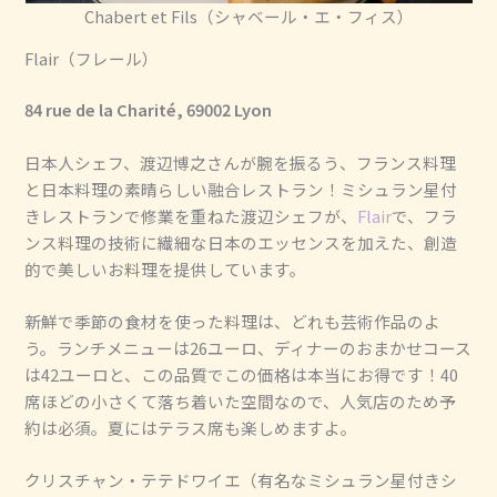
Chabert et Fils（シャベール・エ・フィス）
Flair（フレール）
84 rue de la Charité, 69002 Lyon
日本人シェフ、渡辺博之さんが腕を振るう、フランス料理
と日本料理の素晴らしい融合レストラン！ミシュラン星付
きレストランで修業を重ねた渡辺シェフが、
Flair
で、フラ
ンス料理の技術に繊細な日本のエッセンスを加えた、創造
的で美しいお料理を提供しています。
新鮮で季節の食材を使った料理は、どれも芸術作品のよ
う。ランチメニューは26ユーロ、ディナーのおまかせコース
は42ユーロと、この品質でこの価格は本当にお得です！40
席ほどの小さくて落ち着いた空間なので、人気店のため予
約は必須。夏にはテラス席も楽しめますよ。
クリスチャン・テテドワイエ（有名なミシュラン星付きシ