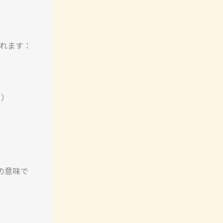
われます：
！）
」の意味で