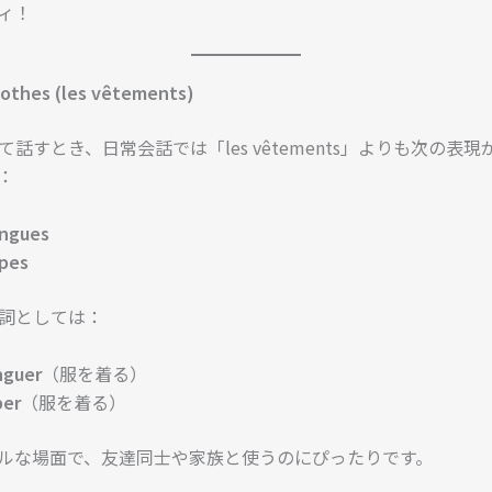
ィ！
lothes (les vêtements)
て話すとき、日常会話では「les vêtements」よりも次の表現
：
ingues
apes
詞としては：
nguer
（服を着る）
per
（服を着る）
ルな場面で、友達同士や家族と使うのにぴったりです。