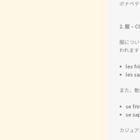
ボナペテ
2. 服 – C
服につい
われます
les fr
les s
また、動
se fri
se sa
カジュア