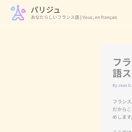
Skip
パリジュ
to
あなたらしいフランス語 | Vous, en français
content
フラ
語ス
By
Jean K
フランス
だからこ
めします
ここでは