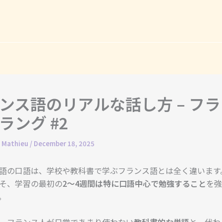
ンス語のリアルな話し方 – フ
ラング #2
. Mathieu
/
December 18, 2025
語の口語は、学校や教科書で学ぶフランス語とは全く違います
そ、学習の最初の
2～4週間は特に口語中心で勉強すること
を強
。
、フランス人が日常であまり使わない
教科書的な単語
と、代わ