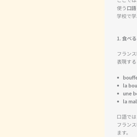
使う
口語
学校で学
1. 食べる 
フランス
表現する
bouff
la bou
une b
la ma
口語では「
フランス
ます。