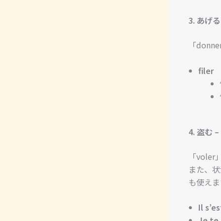
3. あげる 
「don
filer
4. 盗む – 
「vol
また、状
も使えま
Il s’e
Je te 