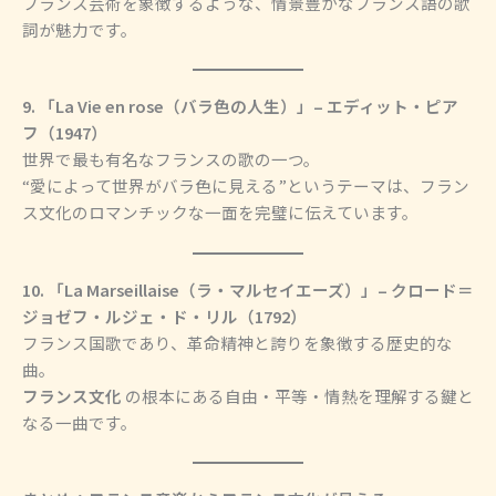
フランス芸術を象徴するような、情景豊かなフランス語の歌
詞が魅力です。
9. 「La Vie en rose（バラ色の人生）」– エディット・ピア
フ（1947）
世界で最も有名なフランスの歌の一つ。
“愛によって世界がバラ色に見える”というテーマは、フラン
ス文化のロマンチックな一面を完璧に伝えています。
10. 「La Marseillaise（ラ・マルセイエーズ）」– クロード＝
ジョゼフ・ルジェ・ド・リル（1792）
フランス国歌であり、革命精神と誇りを象徴する歴史的な
曲。
フランス文化
の根本にある自由・平等・情熱を理解する鍵と
なる一曲です。