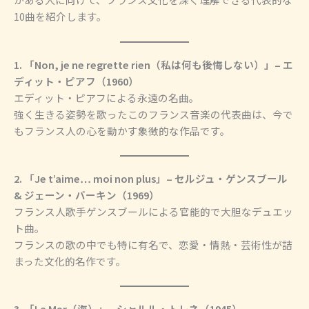
10曲を紹介します。
1. 「Non, je ne regrette rien（私は何も後悔しない）」– エ
ディット・ピアフ（1960）
エディット・ピアフによる永遠の名曲。
強く生きる姿勢を歌ったこのフランス音楽の代表曲は、今で
もフランス人の心を動かす象徴的な作品です。
2. 「Je t’aime… moi non plus」– セルジュ・ゲンスブール
& ジェーン・バーキン（1969）
フランス人歌手ゲンスブールによる官能的で大胆なデュエッ
ト曲。
フランスの歌の中でも特に有名で、恋愛・情熱・芸術性が詰
まった文化的名作です。
3. 「La Mer（海）」– シャルル・トレネ（1945）