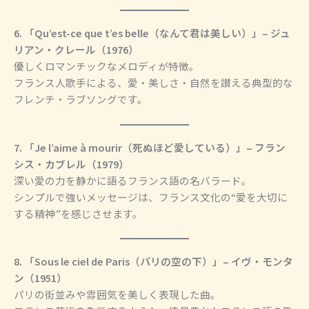
6. 「Qu’est-ce que t’es belle（なんて君は美しい）」– ジュ
リアン・クレール（1976）
優しくロマンチックなメロディが特徴。
フランス人歌手による、愛・美しさ・自然を讃える典型的な
フレンチ・ラブソングです。
7. 「Je l’aime à mourir（死ぬほど愛している）」– フラン
シス・カブレル（1979）
深い愛の力を静かに語るフランス語の名バラード。
シンプルで強いメッセージは、フランス文化の“愛を大切に
する精神”を感じさせます。
8. 「Sous le ciel de Paris（パリの空の下）」– イヴ・モンタ
ン（1951）
パリの街並みや雰囲気を美しく表現した曲。