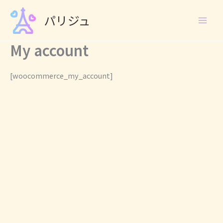
Skip
パリジュ
to
content
My account
[woocommerce_my_account]