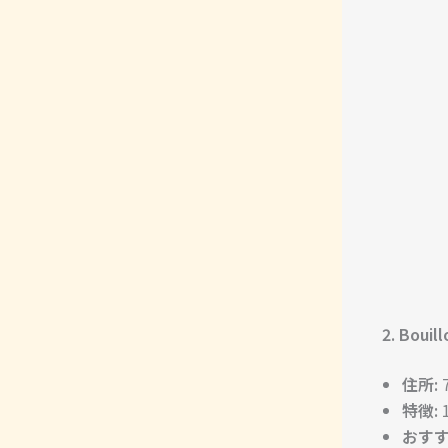
2. Bouil
住所:
7
特徴:
おすす