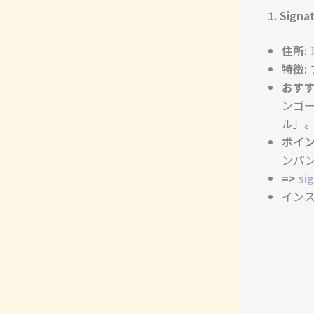
1. Sign
住所:
1
特徴:
おすす
ンゴ
ル」
ポイン
ンパ
=>
si
インスタグ