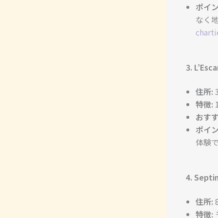
ポイン
なく地
chart
3. L’Esc
住所:
3
特徴:
おすす
ポイン
体験で
4. Sept
住所:
8
特徴: