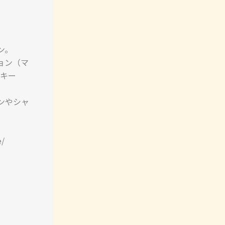
ン。
ョン（マ
ンキー
ンやシャ
/