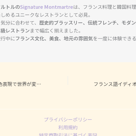
マルトルの
Signature Montmartre
は、フランス料理と韓国料
楽しめるユニークなレストランとして必見。
や気分に合わせて、
歴史的ブラッスリー、伝統フレンチ、モダ
高級レストラン
まで幅広く揃えました。
旅行中に
フランス文化、美食、地元の雰囲気
を一度に体験でき
フランス語の色表現で世界が変わる：日常で“生きたフランス語”を学ぶ方法
プライバシーポリシー
利用規約
特定商取引法に基づく表記