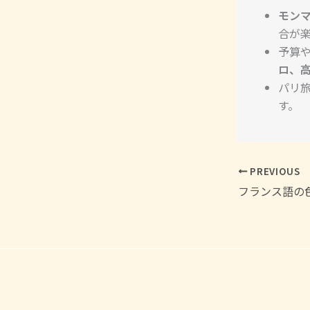
モン
合が
予算
ロ、
パリ
す。
PREVIOUS