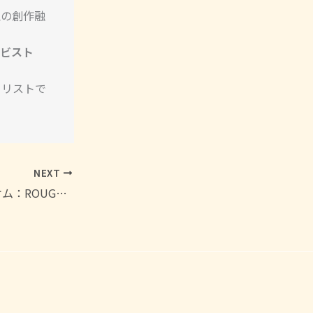
理の創作融
ンビスト
るリストで
NEXT
フランス語イディオム：ROUGE（赤）を使った色の表現5選