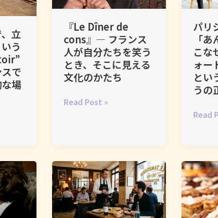
パリ
『Le Dîner de
で、立
「あ
cons』― フランス
という
こな
人が自分たちを笑う
oir”
ォー
とき、そこに見える
ンスで
とい
文化のかたち
的な場
うの
『Le
Read Post »
パ
Dîner
Read P
リ
de
ジ
cons』
ェ
―
ン
フ
ヌ
ラ
は
ン
な
ス
ぜ
人