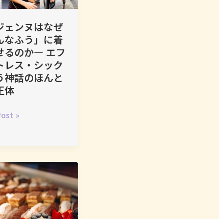
ジェンヌはなぜ
んなふう」に着
せるのか― エフ
トレス・シック
う神話のほんと
正体
ost »