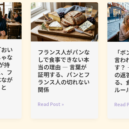
ン
ス
と
の
feuille
ス
語
マ
正
éclair,
の
で
ナ
体
croqu
チ
「乾
ー
パ
ー
杯」
か
テ
ズ
す
ら
ィ
に
る
読
ス
「おい
フランス人がパンな
「ボ
は
と
む
リ
じゃな
しで食事できない本
言わ
「名
き
「し
ー
が持
当の理由 ― 言葉が
す？
前」
何
て
の
と、フ
証明する、パンとフ
の返
が
が
は
言
べなが
ランス人の切れない
る、
あ
起
い
葉
こと
関係
ルー
る
き
け
を
の
て
な
読
フ
Read Post »
「ボ
Read P
か
い
い」
む
ラ
ン
―
る
の
ン
ア
AOC、
の
文
ス
ペ
terroi
か