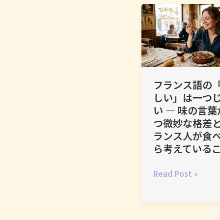
が
「食
前
酒」
を
絶
フランス語の
対
しい」は一つ
に
い ― 味の言葉
や
つ微妙な格差
め
ランス人が食
な
ら考えている
い
理
フ
Read Post »
由
ラ
―
ン
apéritif
ス
の