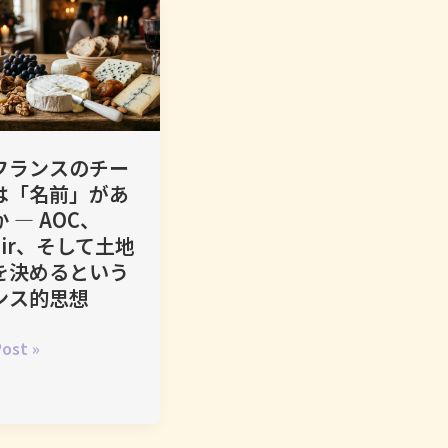
フランスのチー
は「名前」があ
 ― AOC、
roir、そして土地
を決めるという
ンス的思想
ost »