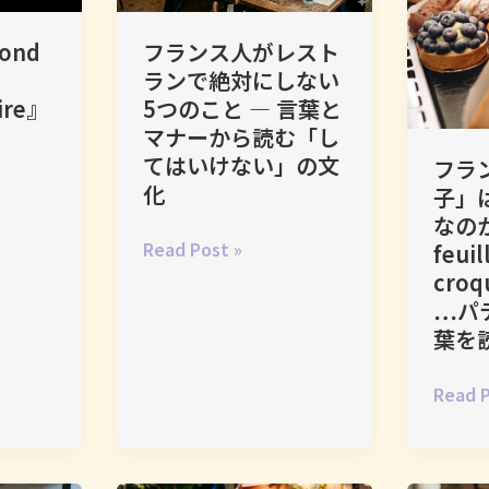
「あ
が
lond
フランス人がレスト
ん
自
ランで絶対にしない
な
分
ire』
5つのこと ― 言葉と
ふ
た
マナーから読む「し
う」
ち
てはいけない」の文
に
を
フラ
化
着
笑
子」
こ
う
なのか 
フ
な
と
Read Post »
feuil
ラ
せ
き、
cro
ン
る
そ
…パ
ス
の
こ
葉を
人
か
に
が
―
見
フ
Read P
レ
エ
え
ラ
ス
フ
る
ン
ト
ォ
文
ス