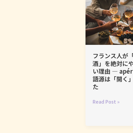
ラ
ン
ス
で
い
ち
ば
ん
フランス人が
民
酒」を絶対に
主
い理由 ― apéri
的
語源は「開く
な
た
場
所
フ
Read Post »
ラ
ン
ス
人