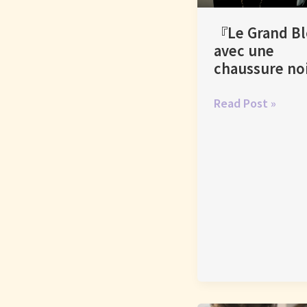
っ
た
『Le Grand B
ま
avec une
ま
chaussure no
飲
む
『Le
Read Post »
と
Grand
い
Blond
う
avec
こ
une
と
chaussure
―
noire』
“comptoir”
と
い
う、
フ