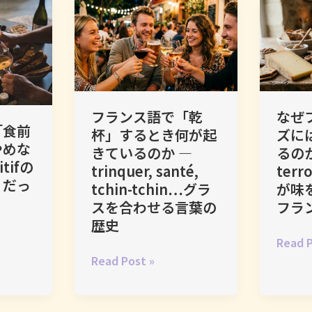
ラ
ー
化
語
ン
ト
の
の
で
レ
か
「お
絶
ス・
た
菓
対
シ
ち
子」
に
ッ
は
なぜ
フランス語で「乾
し
ク
な
「食前
ズに
杯」するとき何が起
な
と
ぜ
やめな
るのか
きているのか ―
い
い
建
tifの
ter
trinquer, santé,
5
う
築
」だっ
が味
tchin-tchin…グラ
つ
神
用
フラ
スを合わせる言葉の
の
話
語
歴史
こ
の
な
な
Read P
と
ほ
の
ぜ
フ
Read Post »
―
ん
か
フ
ラ
言
と
―
ラ
ン
葉
う
mille-