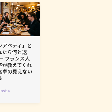
,
embouche…
ンアペティ」と
れたら何と返
 ― フランス人
答が教えてくれ
食卓の見えない
ル
ost »
r、