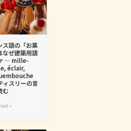
ンス語の「お菓
はなぜ建築用語
― mille-
le, éclair,
quembouche
ティスリーの言
読む
ost »