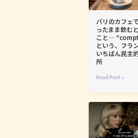
パリのカフェ
ったまま飲む
こと― “compt
という、フラ
いちばん民主
所
パ
Read Post »
リ
の
カ
フ
ェ
で、
立