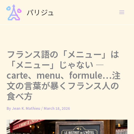
Skip
パリジュ
to
content
フランス語の「メニュー」は
「メニュー」じゃない ―
carte、menu、formule…注
文の言葉が暴くフランス人の
食べ方
By
Jean K. Mathieu
/
March 18, 2026