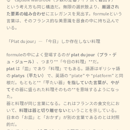
という考え方も同じ構造だ。無限の選択肢より、
厳選され
た要素の組み合わせ
にエレガンスを見出す。formuleという
言葉は、そのフランス的な美意識を昼食の中に持ち込んで
いる。
「Plat du jour」― 「今日」しか存在しない料理
formuleの中によく登場するのが
plat du jour（プラ・デ
ュ・ジュール）
、つまり**「今日の料理」**だ。
plat
は「皿」であり「料理」でもある。語源はギリシャ語
の
platys（平たい）
で、英語の “plate” や “platform” と同
根だ。もともと**「平たい器」
を指していた言葉が、やが
て
その器に盛られた料理そのもの**を意味するようになっ
た。
器と料理が同じ言葉になる。これはフランスの食文化にお
いて、
料理は器と切り離せない
ということを示している。
日本の「お皿」と「おかず」が別の言葉であるのとは対照
的だ。