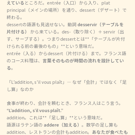
えている
ところだ。entrée（入口）から入り、plat
principal（メインの場所）を通り、dessert（デザート）で
終わる。
dessertの語源も見逃せない。動詞
desservir（テーブルを
片付ける）
から来ている。des-（取り除く）＋ servir（出
す、サーブする）。つまりdessertとは**「テーブルが片付
けられる前の最後のもの」**という意味だ。
entrée（入る）からdessert（片付ける）まで。フランス語
のコース料理は、
言葉そのものが時間の流れを設計してい
る
。
「L’addition, s’il vous plaît」― なぜ「会計」ではなく「足
し算」なのか
食事が終わり、会計を頼むとき、フランス人はこう言う。
“L’addition, s’il vous plaît.”
addition。これは**「足し算」**という意味だ。
語源はラテン語の
addere（加える）
。数学の足し算も
addition、レストランの会計もaddition。
あなたが食べたも