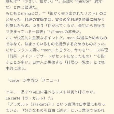
意味は**「小さい、細かい」**。英語の “minute”（微小
な）と同じ語源だ。
もともとmenuとは、**「細かく書き出されたリスト」
のこ
とだった。料理の文脈では、宴会の全料理を順番に細かく
列挙したもの。つまり
「何が出てくるか、最初から最後ま
で決まっている一覧表」**がmenuの原義だ。
ここが決定的に重要なポイントだ。menuは
選ぶためのもの
ではなく、決まっているものを提示するためのもの
だった。
だからフランス語で “menu” と言うと、今でも**コース料理
（前菜・メイン・デザートがセットになったもの）**を指
すことが多い。日本人が想像する「料理の一覧表」とは根
本的に違う。
「Carte」が本当の「メニュー」
では、一品ずつ自由に選べるリストは何と呼ぶのか。
La carte（ラ・カルト）
だ。
「アラカルト（à la carte）」という表現は日本語にもなっ
ている。「好きなものを自由に選ぶ」という意味で使われ