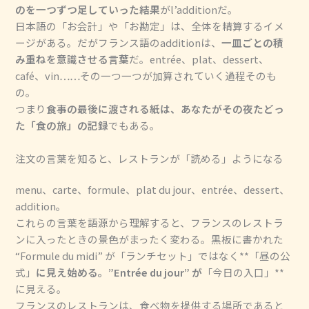
のを一つずつ足していった結果
がl’additionだ。
日本語の「お会計」や「お勘定」は、全体を精算するイメ
ージがある。だがフランス語のadditionは、
一皿ごとの積
み重ねを意識させる言葉
だ。entrée、plat、dessert、
café、vin……その一つ一つが加算されていく過程そのも
の。
つまり
食事の最後に渡される紙は、あなたがその夜たどっ
た「食の旅」の記録
でもある。
注文の言葉を知ると、レストランが「読める」ようになる
menu、carte、formule、plat du jour、entrée、dessert、
addition。
これらの言葉を語源から理解すると、フランスのレストラ
ンに入ったときの景色がまったく変わる。黒板に書かれた
“Formule du midi” が「ランチセット」ではなく**「昼の公
式」
に見え始める。”Entrée du jour” が
「今日の入口」**
に見える。
フランスのレストランは、食べ物を提供する場所であると