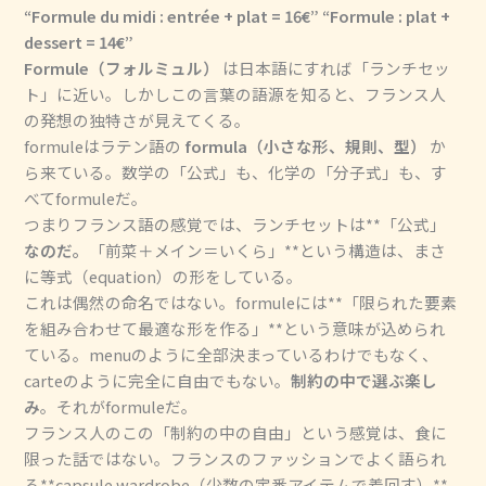
“Formule du midi : entrée + plat = 16€”
“Formule : plat +
dessert = 14€”
Formule（フォルミュル）
は日本語にすれば「ランチセッ
ト」に近い。しかしこの言葉の語源を知ると、フランス人
の発想の独特さが見えてくる。
formuleはラテン語の
formula（小さな形、規則、型）
か
ら来ている。数学の「公式」も、化学の「分子式」も、す
べてformuleだ。
つまりフランス語の感覚では、ランチセットは**「公式」
なのだ。
「前菜＋メイン＝いくら」**という構造は、まさ
に等式（equation）の形をしている。
これは偶然の命名ではない。formuleには**「限られた要素
を組み合わせて最適な形を作る」**という意味が込められ
ている。menuのように全部決まっているわけでもなく、
carteのように完全に自由でもない。
制約の中で選ぶ楽し
み
。それがformuleだ。
フランス人のこの「制約の中の自由」という感覚は、食に
限った話ではない。フランスのファッションでよく語られ
る**capsule wardrobe（少数の定番アイテムで着回す）**