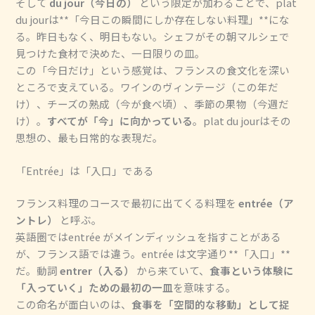
そして
du jour（今日の）
という限定が加わることで、plat
du jourは**「今日この瞬間にしか存在しない料理」**にな
る。昨日もなく、明日もない。シェフがその朝マルシェで
見つけた食材で決めた、一日限りの皿。
この「今日だけ」という感覚は、フランスの食文化を深い
ところで支えている。ワインのヴィンテージ（この年だ
け）、チーズの熟成（今が食べ頃）、季節の果物（今週だ
け）。
すべてが「今」に向かっている
。plat du jourはその
思想の、最も日常的な表現だ。
「Entrée」は「入口」である
フランス料理のコースで最初に出てくる料理を
entrée（ア
ントレ）
と呼ぶ。
英語圏ではentrée がメインディッシュを指すことがある
が、フランス語では違う。entrée は文字通り**「入口」**
だ。動詞
entrer（入る）
から来ていて、
食事という体験に
「入っていく」ための最初の一皿
を意味する。
この命名が面白いのは、
食事を「空間的な移動」として捉