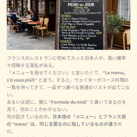
フランスのレストランに初めて入った日本人が、高い確率
で経験する混乱がある。
「メニューを見せてください」と言いたくて、
“Le menu,
s’il vous plaît”
と言う。すると、ウェイターがコース料理の
一覧を持ってきて、一品ずつ選べる普通のリストが出てこな
い。
あるいは逆に、壁に
“Formule du midi”
と書いてあるのを
見て、何のことかわからない。
何が起きているのか。
日本語の「メニュー」とフランス語
の “menu” は、同じ言葉なのに指しているものが違う
の
だ。