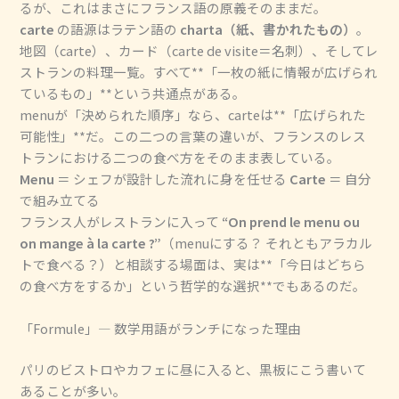
るが、これはまさにフランス語の原義そのままだ。
carte
の語源はラテン語の
charta（紙、書かれたもの）
。
地図（carte）、カード（carte de visite＝名刺）、そしてレ
ストランの料理一覧。すべて**「一枚の紙に情報が広げられ
ているもの」**という共通点がある。
menuが「決められた順序」なら、carteは**「広げられた
可能性」**だ。この二つの言葉の違いが、フランスのレス
トランにおける二つの食べ方をそのまま表している。
Menu
＝ シェフが設計した流れに身を任せる
Carte
＝ 自分
で組み立てる
フランス人がレストランに入って
“On prend le menu ou
on mange à la carte ?”
（menuにする？ それともアラカル
トで食べる？）と相談する場面は、実は**「今日はどちら
の食べ方をするか」という哲学的な選択**でもあるのだ。
「Formule」― 数学用語がランチになった理由
パリのビストロやカフェに昼に入ると、黒板にこう書いて
あることが多い。