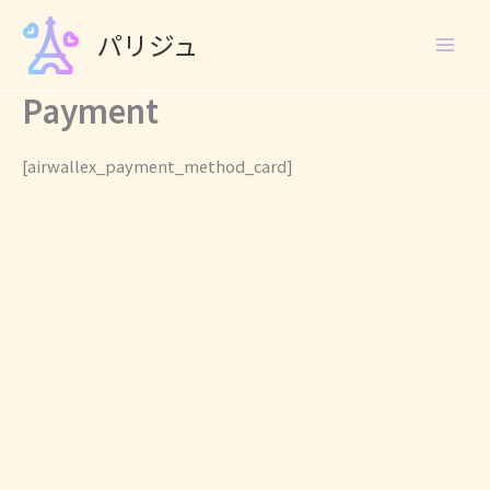
Skip
パリジュ
to
content
Payment
[airwallex_payment_method_card]